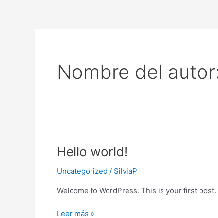
Ir
al
contenido
Nombre del autor:
Hello
Hello world!
world!
Uncategorized
/
SilviaP
Welcome to WordPress. This is your first post. Ed
Leer más »